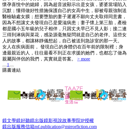
懷孕喜悅中的媳婦，因為超音波顯示出是女孩，婆婆當場陷入
沉默；懂得做好性措施保護自己的女高中生，卻被母親強制送
醫檢驗處女膜；想要墮胎的妻子遲遲不願向丈夫取得同意書，
因為不想讓丈夫發現自己是愛滋病患；妻子懷上第三胎，產檢
都是國小五年級的兒子相伴，只因丈夫早已不見人影；接二連
三得到淋病與菜花，感染源毫無疑問就是自己的老伴。這些女
人的故事，都讓林靜儀想起，自己被送到急診室的那一天。
女人在疾病面前， 發現自己的身體仍在百年前的限制裡；身
邊最親近的人，往往最看不到正在求援的她們，也都忘了做為
親屬與伴侶的我們，其實就是答案。
> more
1
購書連結
鏡文學
鏡好聽
鏡出版
鏡影視
說故事學院
IP授權
鏡出版服務信箱
mf.publication@mirrorfiction.com