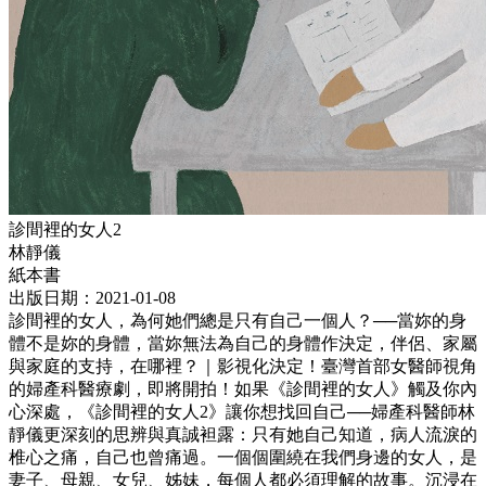
診間裡的女人2
林靜儀
紙本書
出版日期：2021-01-08
診間裡的女人，為何她們總是只有自己一個人？──當妳的身
體不是妳的身體，當妳無法為自己的身體作決定，伴侶、家屬
與家庭的支持，在哪裡？｜影視化決定！臺灣首部女醫師視角
的婦產科醫療劇，即將開拍！如果《診間裡的女人》觸及你內
心深處，《診間裡的女人2》讓你想找回自己──婦產科醫師林
靜儀更深刻的思辨與真誠袒露：只有她自己知道，病人流淚的
椎心之痛，自己也曾痛過。一個個圍繞在我們身邊的女人，是
妻子、母親、女兒、姊妹，每個人都必須理解的故事。沉浸在