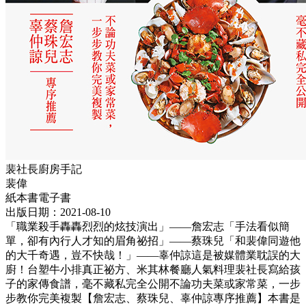
裴社長廚房手記
裴偉
紙本書
電子書
出版日期：2021-08-10
「職業殺手轟轟烈烈的炫技演出」——詹宏志「手法看似簡
單，卻有內行人才知的眉角祕招」——蔡珠兒「和裴偉同遊他
的大千奇遇，豈不快哉！」——辜仲諒這是被媒體業耽誤的大
廚！台塑牛小排真正祕方、米其林餐廳人氣料理裴社長寫給孩
子的家傳食譜，毫不藏私完全公開不論功夫菜或家常菜，一步
步教你完美複製【詹宏志、蔡珠兒、辜仲諒專序推薦】本書是