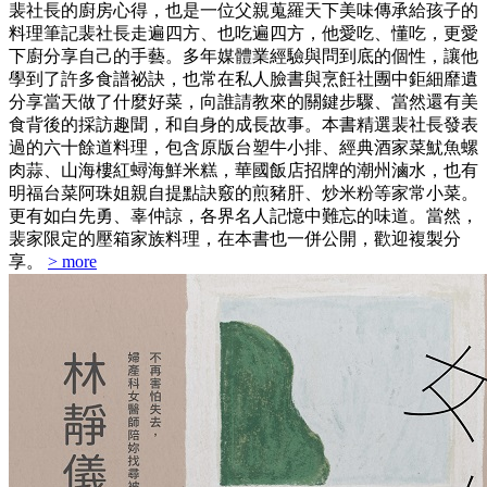
裴社長的廚房心得，也是一位父親蒐羅天下美味傳承給孩子的
料理筆記裴社長走遍四方、也吃遍四方，他愛吃、懂吃，更愛
下廚分享自己的手藝。多年媒體業經驗與問到底的個性，讓他
學到了許多食譜祕訣，也常在私人臉書與烹飪社團中鉅細靡遺
分享當天做了什麼好菜，向誰請教來的關鍵步驟、當然還有美
食背後的採訪趣聞，和自身的成長故事。本書精選裴社長發表
過的六十餘道料理，包含原版台塑牛小排、經典酒家菜魷魚螺
肉蒜、山海樓紅蟳海鮮米糕，華國飯店招牌的潮州滷水，也有
明福台菜阿珠姐親自提點訣竅的煎豬肝、炒米粉等家常小菜。
更有如白先勇、辜仲諒，各界名人記憶中難忘的味道。當然，
裴家限定的壓箱家族料理，在本書也一併公開，歡迎複製分
享。
> more