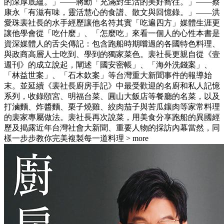
的深厚底蘊。」——蔣勳「充滿對生活的美好嚮往。」——蔡
康永「有滋有味，靈活慧心的食譜、散文與回憶錄。」——洪
愛珠裴社長的水手經歷讓他名符其實「吃遍四方」媒體生涯更
讓他學會從「吃什麼」、「怎麼吃」來看一個人的心性本書是
資深媒體人的舌尖傳記：包含跑船時期嚐過的各國特色料理、
與政商高層人士吃到、學到的獨家菜色。裴社長更親自從《壹
週刊》的成立說起，闡述「國安密帳」、「海外洗錢案」、
「林益世案」、「石木欽案」等台灣重大新聞事件的報導始
末。並延續《裴社長廚房手記》中最受歡迎的名廚和私人記憶
系列，收錄頤宮、明福台菜、圓山大飯店等餐廳的名菜，以及
打滷麵、炸醬麵、栗子燒雞、絞肉茄子與苦瓜鑲肉等家常料理
的裴家專屬做法。裴社長再次說菜，用美食分享跑船的異國經
歷及揭露近年台灣社會大新聞、重要人物的採訪內幕當然，同
樣一步步教你完美複製每一道料理
> more