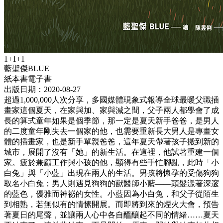
1+1+1
藍聖傑BLUE
紙本書
電子書
出版日期：2020-08-27
超過1,000,000人次分享，多國媒體現象式報導全球最暖父職插
畫家這個夏天，在家與加、家與減之間，父子兩人都學會了成
長的算式童年如果是個季節，那一定是夏天新手爸爸，是男人
的二度童年剛失去一個家的他，也需要重新長大男人是專畫女
體的插畫家，也是新手單親爸爸，這年夏天帶著孩子搬到新的
城市，展開了沒有「她」的新生活。在這裡，他試著重建一個
家。疲於兼顧工作與小孩的他，顯得有些手忙腳亂，此時「小
白兔」與「小藍」出現在兩人的生活。男孩將懷孕的受傷狗狗
取名小白兔；男人則遇見狗狗的獸醫師小藍——頭髮漾著深邃
的藍色，優雅而神祕的女性。小藍因為小白兔，和父子從陌生
到相熟，若無似有的情愫開展。而即將到來的煙火大會，預告
著夏日的尾聲，並讓兩人心中各自醞釀起不同的情緒……夏天