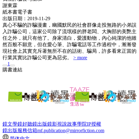
謝東霖
紙本書
電子書
出版日期：2019-11-29
真心不騙的詐騙漫畫，幽國默民的社會群像走投無路的小弟誤
入詐騙公司，這家公司除了流氓樣的胖老闆、大胸部的美艷主
任之外，就只有他了。身家清白，愛護動物，內心純潔的他雖
然百般不願意，但在愛心筆、詐騙電話等工作過程中，漸漸發
現社會上其實充斥著無所不在的話術、騙局，許多看來正當的
行業其實比詐騙公司更為惡劣。
> more
1
購書連結
鏡文學
鏡好聽
鏡出版
鏡影視
說故事學院
IP授權
鏡出版服務信箱
mf.publication@mirrorfiction.com
简体中文