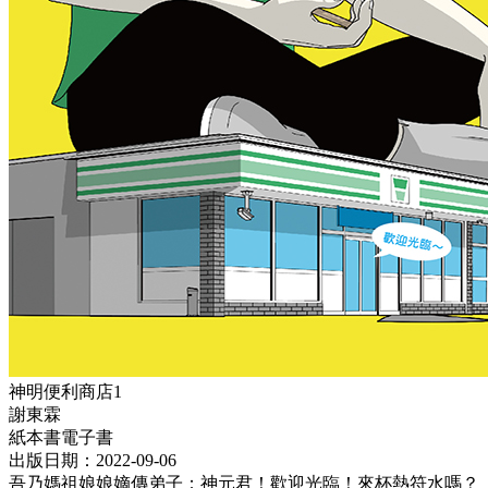
神明便利商店1
謝東霖
紙本書
電子書
出版日期：2022-09-06
吾乃媽祖娘娘嫡傳弟子：神元君！歡迎光臨！來杯熱符水嗎？