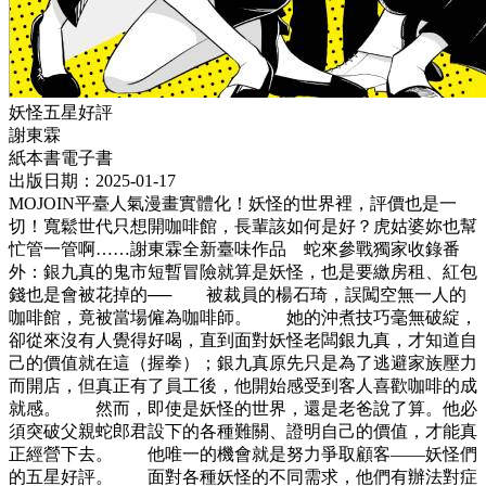
妖怪五星好評
謝東霖
紙本書
電子書
出版日期：2025-01-17
MOJOIN平臺人氣漫畫實體化！妖怪的世界裡，評價也是一
切！寬鬆世代只想開咖啡館，長輩該如何是好？虎姑婆妳也幫
忙管一管啊……謝東霖全新臺味作品 蛇來參戰獨家收錄番
外：銀九真的鬼市短暫冒險就算是妖怪，也是要繳房租、紅包
錢也是會被花掉的── 被裁員的楊石琦，誤闖空無一人的
咖啡館，竟被當場僱為咖啡師。 她的沖煮技巧毫無破綻，
卻從來沒有人覺得好喝，直到面對妖怪老闆銀九真，才知道自
己的價值就在這（握拳）；銀九真原先只是為了逃避家族壓力
而開店，但真正有了員工後，他開始感受到客人喜歡咖啡的成
就感。 然而，即使是妖怪的世界，還是老爸說了算。他必
須突破父親蛇郎君設下的各種難關、證明自己的價值，才能真
正經營下去。 他唯一的機會就是努力爭取顧客——妖怪們
的五星好評。 面對各種妖怪的不同需求，他們有辦法對症