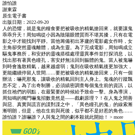
誰怕誰
謝東霖
原生電子書
出版日期：2022-09-20
人的恐懼，就是鬼的糧食要把被吸收的精氣搶回來，就要讓鬼
乖乖升天！周知鳴從小因為陰陽眼體質而不堪其擾，只有在電
影之中才能找到平靜。當他籌備初出茅廬的電影處女作時，女
主角卻突然靈魂離體，成為生靈。為了完成電影，周知鳴成立
驅鬼事務所，和安妤的靈魂搭檔處理靈異事件並打探消息，以
找出那有著異色瞳孔，害安妤無法回到軀體的鬼。當人被鬼嚇
到時會逸散精氣，越來越虛弱；鬼則在吸收精氣後更加強大，
更能繼續停留人世間……要把被吸收的精氣搶回來，只有一個
辦法：嚇死那鬼，讓吸收的精氣回到主人身上。鬼魂的行蹤飄
忽不定，為了出奇制勝，必須縝密調查每個鬼生前的資訊，以
抓住祂們的弱點，在最緊要的時候給予致命一擊。身為導演，
周知鳴的獨門嚇鬼招數竟然是——戲劇原理？！在人鬼之間善
與惡、真實與謊言的諜對諜之中，「異色瞳孔的鬼」的線索漸
漸明朗，但是，他在生前與死後，似乎都不是好惹的角色……
誰怕誰？誰嚇誰？人與鬼之間的劇本殺就此開始！
> more