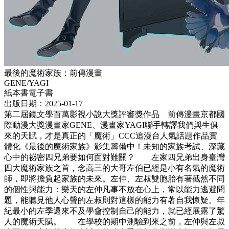
最後的魔術家族：前傳漫畫
GENE/YAGI
紙本書
電子書
出版日期：2025-01-17
第二屆鏡文學百萬影視小說大獎評審獎作品 前傳漫畫京都國
際動漫大獎漫畫家GENE、漫畫家YAGI聯手轉譯我們與生俱
來的天賦，才是真正的「魔術」CCC追漫台人氣話題作品實
體化《最後的魔術家族》影集籌備中！未知的家族考試、深藏
心中的祕密四兄弟要如何面對難關？ 左家四兄弟出身臺灣
四大魔術家族之首，念高三的大哥左伯已經是小有名氣的魔術
師，即將擔負起家族的未來。左仲、左叔雙胞胎有著截然不同
的個性與能力：樂天的左仲凡事不放在心上，常以能力逃避問
題，能聽見他人心聲的左叔則對這樣的能力有著自我懷疑。年
紀最小的左季還來不及學會控制自己的能力，就已經展露了驚
人的魔術天賦。 在學校的期中測驗到來之前，左仲與左叔