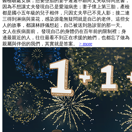
醫檢驗處女膜；想要墮胎的妻子遲遲不願向丈夫取得同意書，
因為不想讓丈夫發現自己是愛滋病患；妻子懷上第三胎，產檢
都是國小五年級的兒子相伴，只因丈夫早已不見人影；接二連
三得到淋病與菜花，感染源毫無疑問就是自己的老伴。這些女
人的故事，都讓林靜儀想起，自己被送到急診室的那一天。
女人在疾病面前， 發現自己的身體仍在百年前的限制裡；身
邊最親近的人，往往最看不到正在求援的她們，也都忘了做為
親屬與伴侶的我們，其實就是答案。
> more