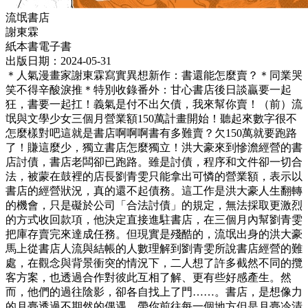
流氓書店
謝東霖
紙本書
電子書
出版日期：2024-05-31
＊人氣漫畫家謝東霖寫實異想新作：書還能怎麼賣？＊同業哭
笑不得辛酸淚推＊特別收錄番外：甘心書店後日談贏要一起
狂，書要一起扛！義氣是付不出欠債，我來幫你賣！（前）流
氓與文學少女三個月營業額150萬計畫開始！聽起來數字很不
怎麼樣對吧這就是書店啊啊啊書有多難賣？欠150萬就要跑路
了！賺這麼少，獨立書店怎麼獨立！洪大豪來到慘澹經營的書
店討債，書店老闆卻已跑路。雖是討債，程序和文件卻一切合
法，被蒙在鼓裡的店長劉青雯只能拿出可憐的營業額，表示以
書店的經營狀況，真的還不起債務。這工作是洪大豪人生翻轉
的機會，只是礙於公司「合法討債」的規定，無法採取更激烈
的方式收回款項，他決定直接進駐書店，在三個月內幫劉青雯
把庫存賣完來達成任務。但現實是殘酷的，流氓出身的洪大豪
馬上從書店人流與結帳的人數理解到劉青雯所說書店經營的難
處，在觀念與背景衝突的情況下，二人想了許多截然不同的攬
客方案，也透過合作對彼此互相了解、更有些好感產生。然
而，他們的過往陰影，卻各自找上了門……。書店，是想像力
的月臺透過不期然的偶遇，帶你前往每一個地方但是月臺冷清