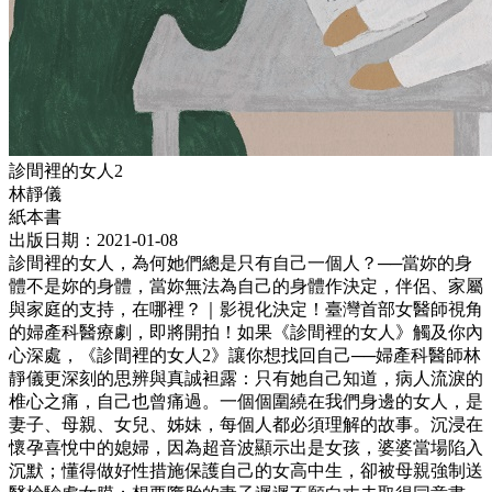
診間裡的女人2
林靜儀
紙本書
出版日期：2021-01-08
診間裡的女人，為何她們總是只有自己一個人？──當妳的身
體不是妳的身體，當妳無法為自己的身體作決定，伴侶、家屬
與家庭的支持，在哪裡？｜影視化決定！臺灣首部女醫師視角
的婦產科醫療劇，即將開拍！如果《診間裡的女人》觸及你內
心深處，《診間裡的女人2》讓你想找回自己──婦產科醫師林
靜儀更深刻的思辨與真誠袒露：只有她自己知道，病人流淚的
椎心之痛，自己也曾痛過。一個個圍繞在我們身邊的女人，是
妻子、母親、女兒、姊妹，每個人都必須理解的故事。沉浸在
懷孕喜悅中的媳婦，因為超音波顯示出是女孩，婆婆當場陷入
沉默；懂得做好性措施保護自己的女高中生，卻被母親強制送