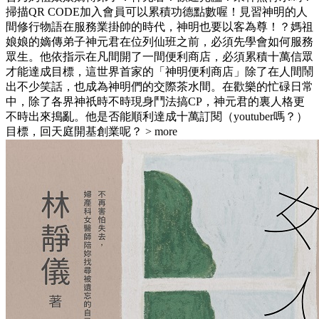
掃描QR CODE加入會員可以累積功德點數喔！見習神明的人
間修行物語在服務業掛帥的時代，神明也要以客為尊！？媽祖
娘娘的嫡傳弟子神元君在位列仙班之前，必須先學會如何服務
眾生。他依指示在凡間開了一間便利商店，必須累積十萬信眾
才能達成目標，這世界首家的「神明便利商店」除了在人間鬧
出不少笑話，也成為神明們的交際茶水間。在歡樂的忙碌日常
中，除了各界神祇時不時現身鬥法搞CP，神元君的裏人格更
不時出來搗亂。他是否能順利達成十萬訂閱（youtuber嗎？）
目標，回天庭開基創業呢？
> more