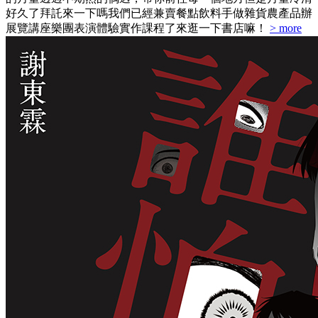
好久了拜託來一下嗎我們已經兼賣餐點飲料手做雜貨農產品辦
展覽講座樂團表演體驗實作課程了來逛一下書店嘛！
> more